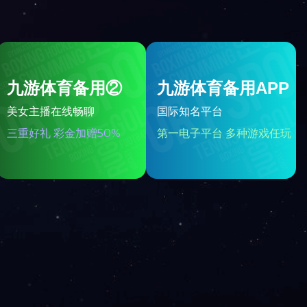
的市场版图。
湃新闻报道，3GPP(移动通信的标准化机
.
在线留言
联系我们
|
入口
|
九游（9Game）官方网站
|
米兰平台
|