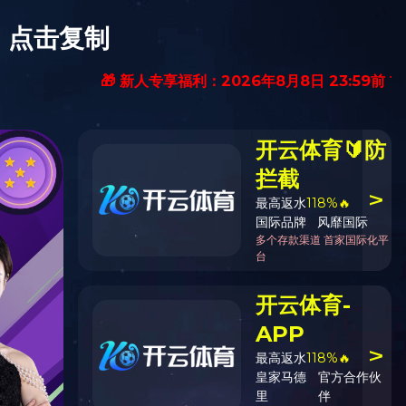
收藏本站
|
在线留言
|
联系我们
咨询热线 :
15365656613
在线留言